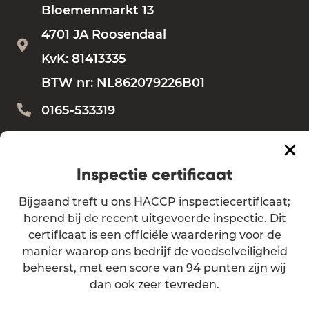
Bloemenmarkt 13
4701 JA Roosendaal
KvK: 81413335
BTW nr: NL862079226B01
0165-533319
Bestellen?
bestellen@vdbemd.nl
Vragen?
info@vdbemd.nl
Inspectie certificaat
Bijgaand treft u ons HACCP inspectiecertificaat;
Algemene voorwaarden
horend bij de recent uitgevoerde inspectie. Dit
certificaat is een officiële waardering voor de
Privacy verklaring
manier waarop ons bedrijf de voedselveiligheid
beheerst, met een score van 94 punten zijn wij
dan ook zeer tevreden.