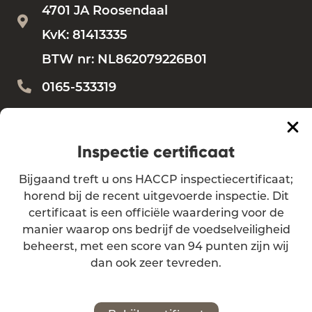
4701 JA Roosendaal
KvK: 81413335
BTW nr: NL862079226B01
0165-533319
Bestellen?
bestellen@vdbemd.nl
Vragen?
info@vdbemd.nl
Inspectie certificaat
Bijgaand treft u ons HACCP inspectiecertificaat;
Algemene voorwaarden
horend bij de recent uitgevoerde inspectie. Dit
certificaat is een officiële waardering voor de
Privacy verklaring
manier waarop ons bedrijf de voedselveiligheid
beheerst, met een score van 94 punten zijn wij
dan ook zeer tevreden.
Ontwikkeld door
Digital Stories