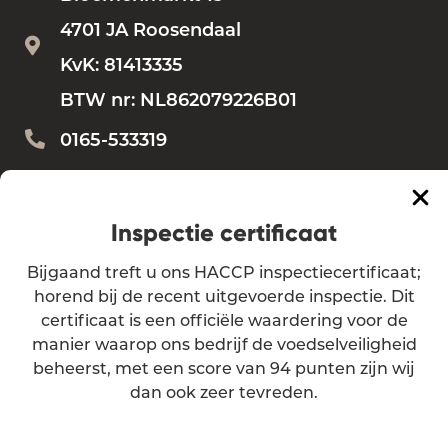
4701 JA Roosendaal
KvK: 81413335
BTW nr: NL862079226B01
0165-533319
Bestellen?
bestellen@vdbemd.nl
Vragen?
info@vdbemd.nl
Inspectie certificaat
Bijgaand treft u ons HACCP inspectiecertificaat;
Algemene voorwaarden
horend bij de recent uitgevoerde inspectie. Dit
certificaat is een officiële waardering voor de
Privacy verklaring
manier waarop ons bedrijf de voedselveiligheid
beheerst, met een score van 94 punten zijn wij
dan ook zeer tevreden.