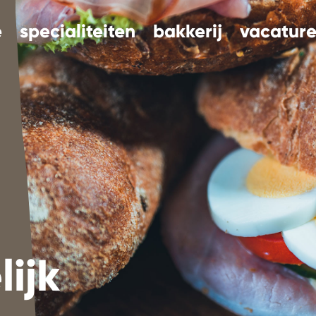
e
specialiteiten
bakkerij
vacature
ijk